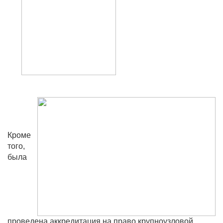
Кроме
того,
была
проведена аккредитация на право крупноузловой